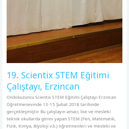
19. Scientix STEM Eğitimi
Çalıştayı, Erzincan
Ondokuzuncu Scientix STEM Eğitimi Çalıştayı Erzincan
Öğretmenevinde 13-15 Şubat 2018 tarihinde
gerçekleşmiştir. Bu çalıştayın amacı; lise ve mesleki
teknik okullarda görev yapan STEM (Fen, Matematik,
Fizik, Kimya, Biyoloji v.b.) öğretmenleri ve mesleki ve