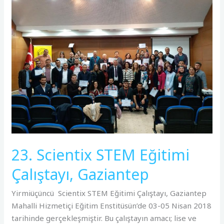
Scientix
STEM
Eğitimi
Çalıştayı,
Gaziantep
23. Scientix STEM Eğitimi
Çalıştayı, Gaziantep
Yirmiüçüncü Scientix STEM Eğitimi Çalıştayı, Gaziantep
Mahalli Hizmetiçi Eğitim Enstitüsün’de 03-05 Nisan 2018
tarihinde gerçekleşmiştir. Bu çalıştayın amacı; lise ve