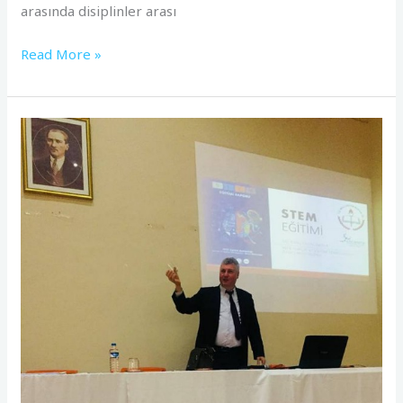
arasında disiplinler arası
Read More »
19.
Scientix
STEM
Eğitimi
Çalıştayı,
Erzincan