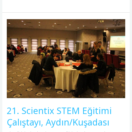
21.
Scientix
STEM
Eğitimi
Çalıştayı,
Aydın/Kuşadası
21. Scientix STEM Eğitimi
Çalıştayı, Aydın/Kuşadası