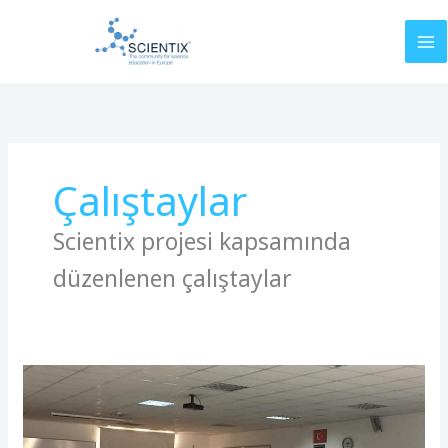
İçeriğe
atla
Çalıştaylar
Scientix projesi kapsamında
düzenlenen çalıştaylar
28.
Scientix
STEM