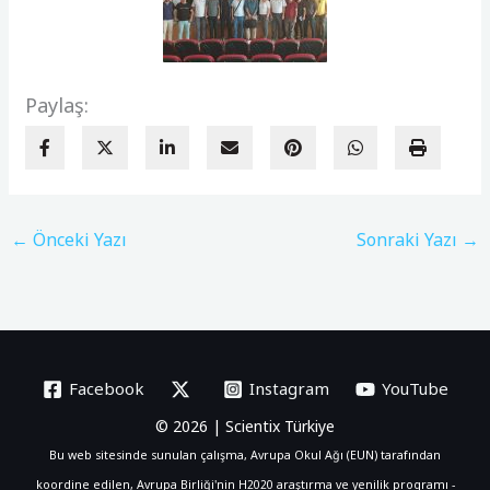
Paylaş:
←
Önceki Yazı
Sonraki Yazı
→
Facebook
Instagram
YouTube
© 2026 | Scientix Türkiye
Bu web sitesinde sunulan çalışma, Avrupa Okul Ağı (EUN) tarafından
koordine edilen, Avrupa Birliği'nin H2020 araştırma ve yenilik programı -