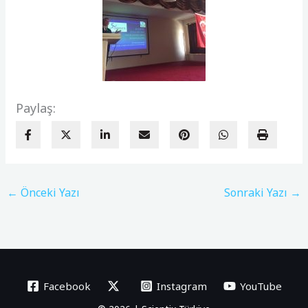
Paylaş:
←
Önceki Yazı
Sonraki Yazı
→
Facebook
Instagram
YouTube