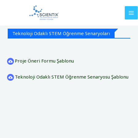
İçeriğe
atla
Teknoloji Odaklı STEM Öğrenme Senaryoları
Proje Öneri Formu Şablonu
Teknoloji Odaklı STEM Öğrenme Senaryosu
Şablonu