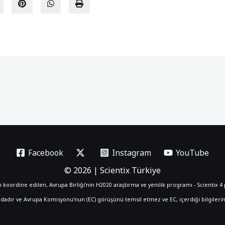
Facebook
Instagram
YouTube
© 2026 | Scientix Türkiye
koordine edilen, Avrupa Birliği'nin H2020 araştırma ve yenilik programı - Scientix 4 p
ır ve Avrupa Komisyonu'nun (EC) görüşünü temsil etmez ve EC, içerdiği bilgilerin 