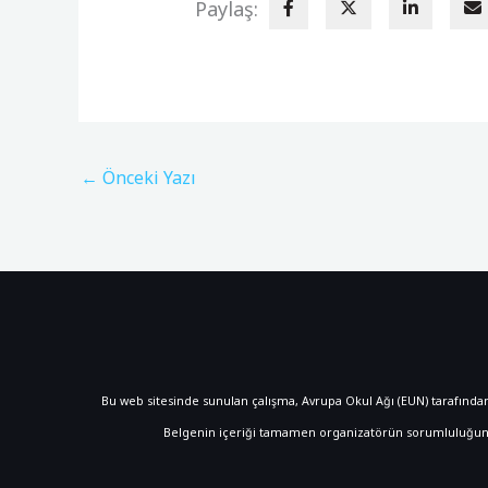
Paylaş:
←
Önceki Yazı
Bu web sitesinde sunulan çalışma, Avrupa Okul Ağı (EUN) tarafından 
Belgenin içeriği tamamen organizatörün sorumluluğundad