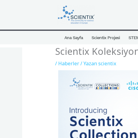
İçeriğe
atla
Ana Sayfa
Scientix Projesi
STEM
Scientix Koleksiyo
/
Haberler
/ Yazan
scientix