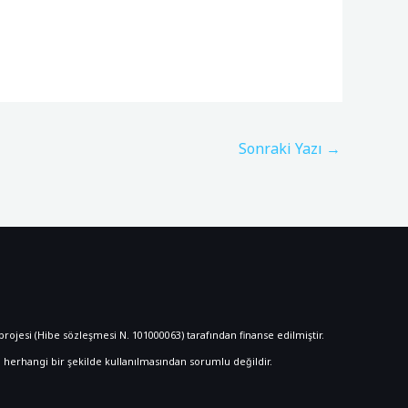
Sonraki Yazı
→
rojesi (Hibe sözleşmesi N. 101000063) tarafından finanse edilmiştir.
herhangi bir şekilde kullanılmasından sorumlu değildir.